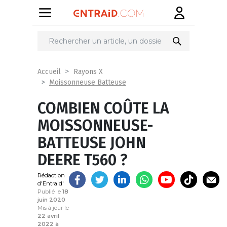
Partager
sur
Accueil
Rayons X
Moissonneuse Batteuse
COMBIEN COÛTE LA
MOISSONNEUSE-
BATTEUSE JOHN
DEERE T560 ?
Rédaction
d'Entraid'
Publié le
18
juin 2020
Mis à jour le
22 avril
2022 à