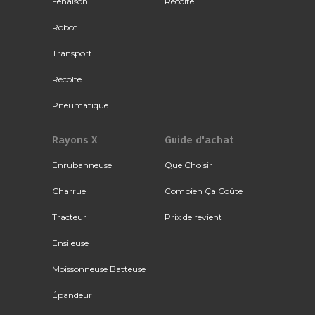
Fenaison
Récolte
Robot
Transport
Récolte
Pneumatique
Rayons X
Guide d'achat
Enrubanneuse
Que Choisir
Charrue
Combien Ça Coûte
Tracteur
Prix de revient
Ensileuse
Moissonneuse Batteuse
Épandeur