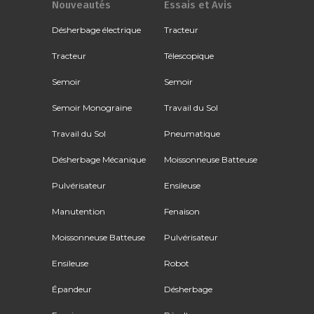
Nouveautés
Essais et Avis
Désherbage électrique
Tracteur
Tracteur
Télescopique
Semoir
Semoir
Semoir Monograine
Travail du Sol
Travail du Sol
Pneumatique
Désherbage Mécanique
Moissonneuse Batteuse
Pulvérisateur
Ensileuse
Manutention
Fenaison
Moissonneuse Batteuse
Pulvérisateur
Ensileuse
Robot
Épandeur
Désherbage