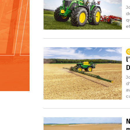
J
d
q
e
l
D
J
d
a
c
N
m