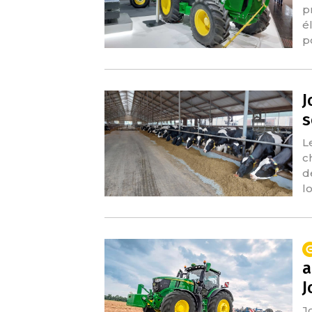
p
é
p
J
s
L
c
d
l
a
J
J