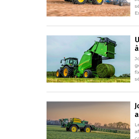
s
E
U
à
J
g
f
s
J
a
L
a
c