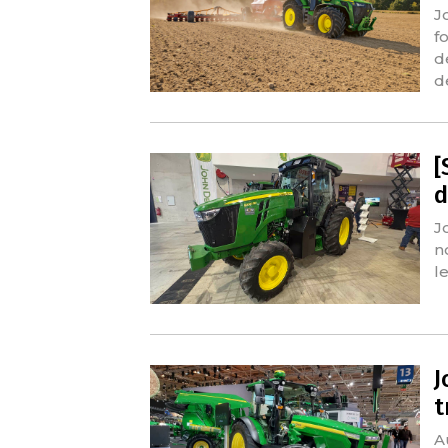
J
f
d
d
[
d
J
n
l
J
t
A