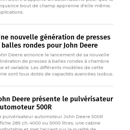
équence bout de champ apprenne d'elle-même.
xplications.
ne nouvelle génération de presses
 balles rondes pour John Deere
ohn Deere annonce le lancement de sa nouvelle
énération de presses à balles rondes à chambre
ixe et variable. Les différents modèles de cette
érie sont tous dotés de capacités avancées Isobus.
ohn Deere présente le pulvérisateur
utomoteur 500R
e pulvérisateur automoteur John Deere 500R
ffiche 285 ch, 4000 ou 5000 litres, une cabine
onfortable et met l'accent sur la qualité de