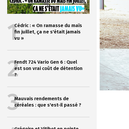
1
Cédric : « On ramasse du maïs
fin juillet, ça ne s'était jamais
vu »
2
Fendt 724 Vario Gen 6 : Quel
est son vrai coût de détention
?
3
Mauvais rendements de
céréales : que s'est-il passé ?
Grégoire et Vitibot en pointe