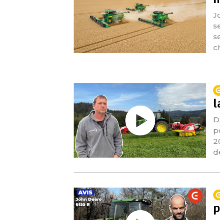
J
s
s
c
l
D
p
2
d
p