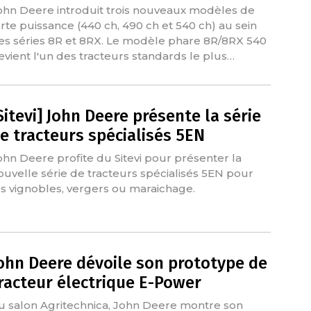
ohn Deere introduit trois nouveaux modèles de
orte puissance (440 ch, 490 ch et 540 ch) au sein
es séries 8R et 8RX. Le modèle phare 8R/8RX 540
evient l'un des tracteurs standards le plus…
Sitevi] John Deere présente la série
e tracteurs spécialisés 5EN
ohn Deere profite du Sitevi pour présenter la
ouvelle série de tracteurs spécialisés 5EN pour
es vignobles, vergers ou maraichage.
ohn Deere dévoile son prototype de
racteur électrique E-Power
u salon Agritechnica, John Deere montre son