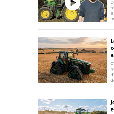
D
t
B
ut
L
»
a
C
n
d
d
J
e