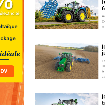
f
6
P
D
m
J
j
L
8
à
c
J
t