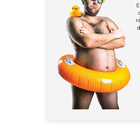
E
r
d