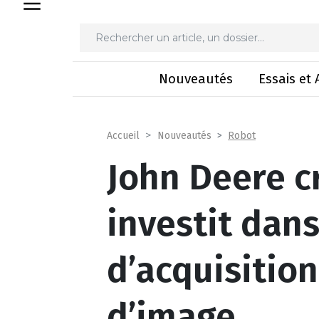
John Deere croit au drone et investit 
Nouveautés
Essais et 
Robot
Accueil
Nouveautés
John Deere c
investit dans
d’acquisition
d’image