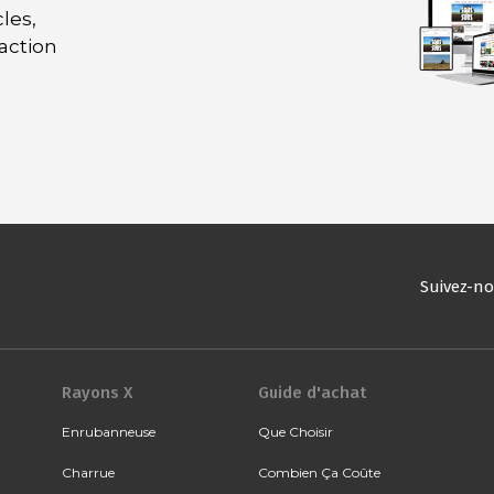
les,
daction
Suivez-n
Rayons X
Guide d'achat
Enrubanneuse
Que Choisir
Charrue
Combien Ça Coûte