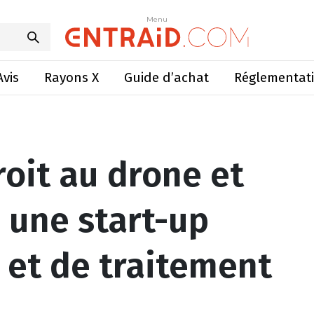
dans une start-up d’acquisition et de traitement d’image
Menu
Menu
Avis
Rayons X
Guide d’achat
Réglementat
roit au drone et
 une start-up
 et de traitement