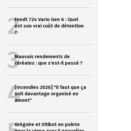
2
Fendt 724 Vario Gen 6 : Quel
est son vrai coût de détention
?
3
Mauvais rendements de
céréales : que s'est-il passé ?
4
[Incendies 2026] "Il faut que ça
soit davantage organisé en
amont"
Grégoire et Vitibot en pointe
pour la vigne avec 5 nouvelles