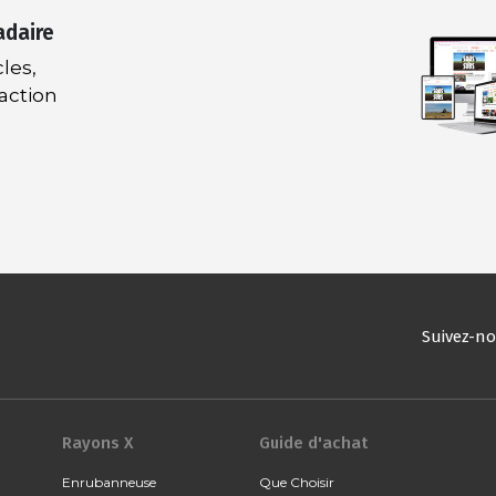
adaire
les,
daction
Suivez-n
Rayons X
Guide d'achat
Enrubanneuse
Que Choisir