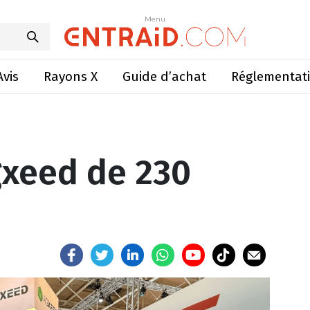
un Agxeed de 230 chevaux
Menu
Menu
Avis
Rayons X
Guide d’achat
Réglementat
gxeed de 230