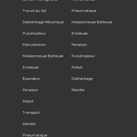
Travail du Sol
Pneumatique
Désherbage Mécanique
Moissonneuse Batteuse
Pulvérisateur
Ensileuse
Manutention
Fenaison
Moissonneuse Batteuse
Pulvérisateur
Ensileuse
Robot
Épandeur
Désherbage
Fenaison
Récolte
Robot
Transport
Récolte
Pneumatique