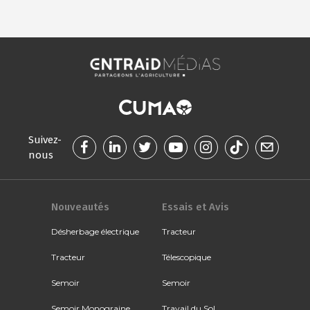
Suivez-
nous
Nouveautés
Essais et Avis
Désherbage électrique
Tracteur
Tracteur
Télescopique
Semoir
Semoir
Semoir Monograine
Travail du Sol