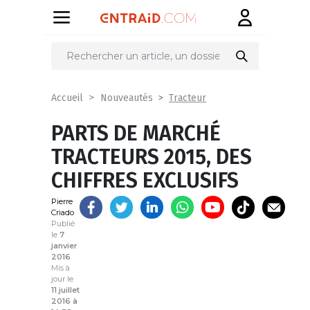
Partager
sur
Tracteur
Accueil
Nouveautés
PARTS DE MARCHÉ
TRACTEURS 2015, DES
CHIFFRES EXCLUSIFS
Pierre
Criado
Publié
le
7
janvier
2016
Mis à
jour le
11 juillet
2016 à