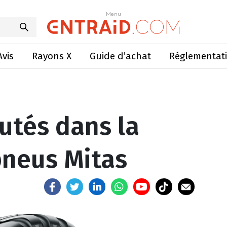
 dans la gamme des pneus Mitas
Menu
Menu
Avis
Rayons X
Guide d’achat
Réglementat
utés dans la
neus Mitas