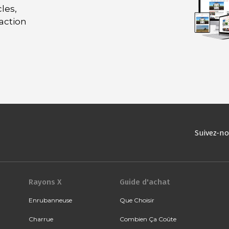
les,
daction
Suivez-n
Rayons X
Guide d'achat
Enrubanneuse
Que Choisir
Charrue
Combien Ça Coûte