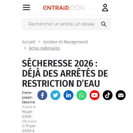
Partager
sur
Accueil
Gestion et Management
Actus nationales
SÉCHERESSE 2026 :
DÉJÀ DES ARRÊTÉS DE
RESTRICTION D’EAU
Pierre-
joseph
Delorme
Publié le
16 juin
2026
Mis à jour
le
17 juin
2026 à