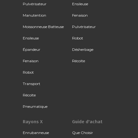
Pulvérisateur
Ensileuse
Manutention
Fenaison
Moissonneuse Batteuse
Pulvérisateur
Ensileuse
Robot
Épandeur
Désherbage
Fenaison
Récolte
Robot
Transport
Récolte
Pneumatique
Rayons X
Guide d'achat
Enrubanneuse
Que Choisir