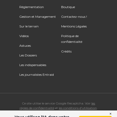
Réglementation
Boutique
Gestion et Management
Contactez-nous !
Sur le terrain
Mentions Légales
Vidéos
Politique de
confidentialité
Astuces
Crédits
Les Dossiers
Les indispensables
Les journalistes Entraid
Ce site utilise le service Google Recaptcha. Voir
les
règles de confidentialité
et
les conditions d'utilisation
.
×