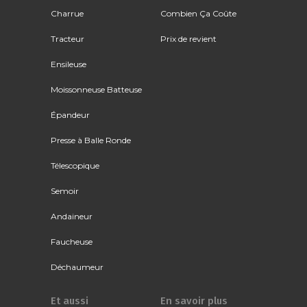
Charrue
Combien Ça Coûte
Tracteur
Prix de revient
Ensileuse
Moissonneuse Batteuse
Épandeur
Presse à Balle Ronde
Télescopique
Semoir
Andaineur
Faucheuse
Déchaumeur
Et aussi
En savoir plus