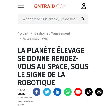
Partager
sur
Accueil
Gestion et Management
Actus nationales
LA PLANÈTE ÉLEVAGE
SE DONNE RENDEZ-
VOUS AU SPACE, SOUS
LE SIGNE DE LA
ROBOTIQUE
Pierre
Criado
Publié le
10
septembre
2017