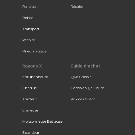
Fenaison
Récolte
Robot
Transport
Récolte
Pneumatique
Rayons X
Guide d'achat
Enrubanneuse
Que Choisir
Charrue
Combien Ça Coûte
Tracteur
Prix de revient
Ensileuse
Moissonneuse Batteuse
Épandeur