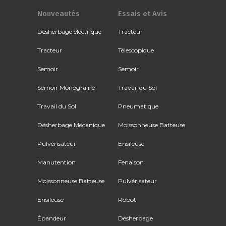
Nouveautés
Essais et Avis
Désherbage électrique
Tracteur
Tracteur
Télescopique
Semoir
Semoir
Semoir Monograine
Travail du Sol
Travail du Sol
Pneumatique
Désherbage Mécanique
Moissonneuse Batteuse
Pulvérisateur
Ensileuse
Manutention
Fenaison
Moissonneuse Batteuse
Pulvérisateur
Ensileuse
Robot
Épandeur
Désherbage