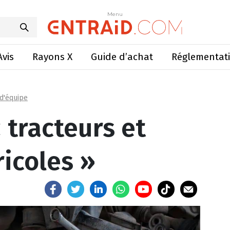
racteurs et machines agricoles »
Menu
Menu
Avis
Rayons X
Guide d’achat
Réglementat
 d'équipe
 tracteurs et
icoles »