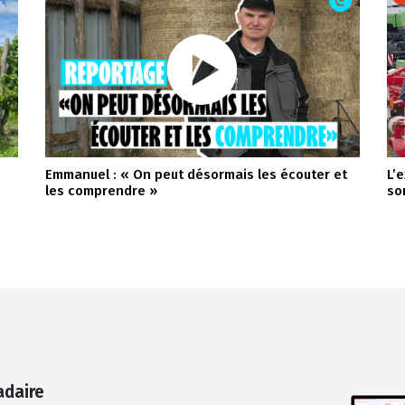
Emmanuel : « On peut désormais les écouter et
L’
les comprendre »
so
adaire