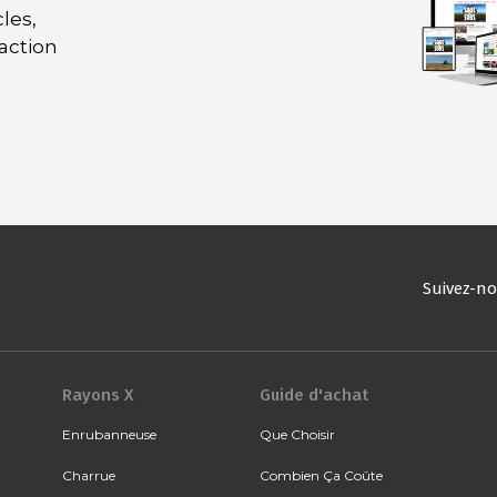
les,
daction
Suivez-n
Rayons X
Guide d'achat
Enrubanneuse
Que Choisir
Charrue
Combien Ça Coûte