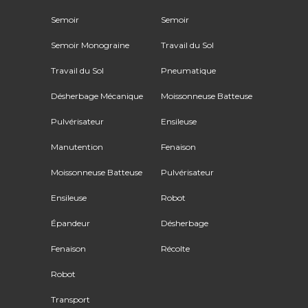
Semoir
Semoir
Semoir Monograine
Travail du Sol
Travail du Sol
Pneumatique
Désherbage Mécanique
Moissonneuse Batteuse
Pulvérisateur
Ensileuse
Manutention
Fenaison
Moissonneuse Batteuse
Pulvérisateur
Ensileuse
Robot
Épandeur
Désherbage
Fenaison
Récolte
Robot
Transport