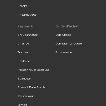
Récolte
Pneumatique
Rayons X
Guide d'achat
Enrubanneuse
Que Choisir
Charrue
Combien Ça Coûte
Tracteur
Prix de revient
Ensileuse
Moissonneuse Batteuse
Épandeur
Presse à Balle Ronde
Télescopique
Semoir