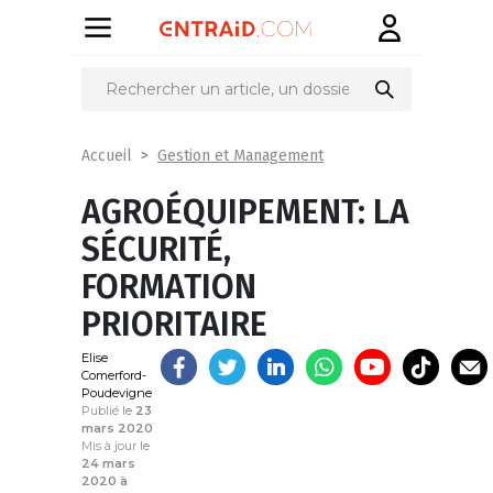
Partager
sur
Gestion et Management
Accueil
AGROÉQUIPEMENT: LA
SÉCURITÉ,
FORMATION
PRIORITAIRE
Elise
Comerford-
Poudevigne
Publié le
23
mars 2020
Mis à jour le
24 mars
2020 à