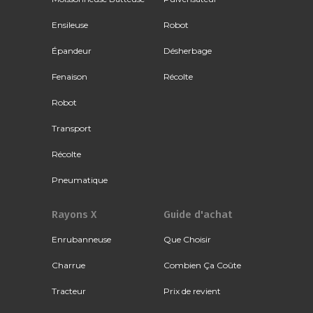
Ensileuse
Robot
Épandeur
Désherbage
Fenaison
Récolte
Robot
Transport
Récolte
Pneumatique
Rayons X
Guide d'achat
Enrubanneuse
Que Choisir
Charrue
Combien Ça Coûte
Tracteur
Prix de revient