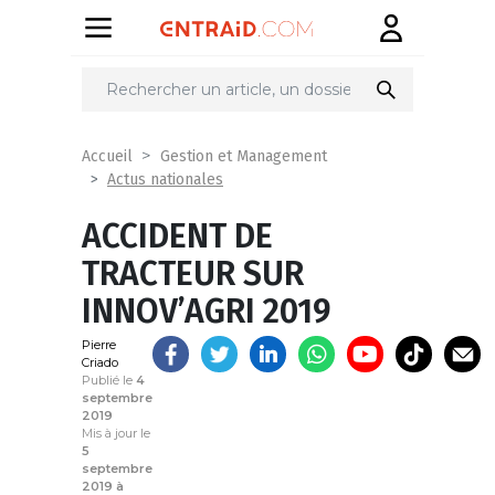
Partager
sur
Accueil
Gestion et Management
Actus nationales
ACCIDENT DE
TRACTEUR SUR
INNOV’AGRI 2019
Pierre
Criado
Publié le
4
septembre
2019
Mis à jour le
5
septembre
2019 à