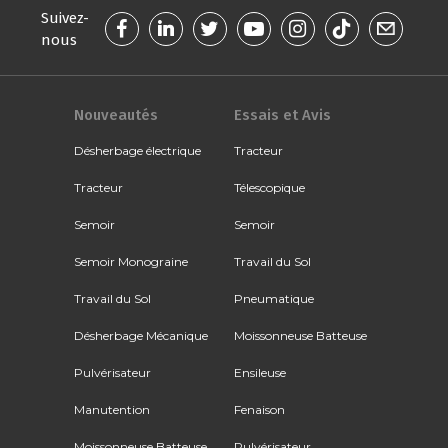
Suivez-
nous
Nouveautés
Essais et Avis
Désherbage électrique
Tracteur
Tracteur
Télescopique
Semoir
Semoir
Semoir Monograine
Travail du Sol
Travail du Sol
Pneumatique
Désherbage Mécanique
Moissonneuse Batteuse
Pulvérisateur
Ensileuse
Manutention
Fenaison
Moissonneuse Batteuse
Pulvérisateur