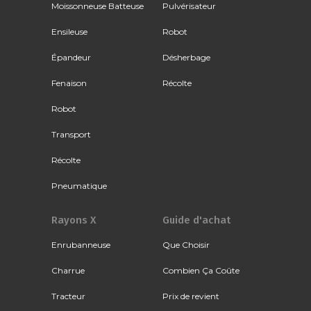
Moissonneuse Batteuse
Pulvérisateur
Ensileuse
Robot
Épandeur
Désherbage
Fenaison
Récolte
Robot
Transport
Récolte
Pneumatique
Rayons X
Guide d'achat
Enrubanneuse
Que Choisir
Charrue
Combien Ça Coûte
Tracteur
Prix de revient