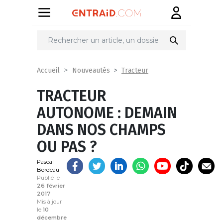
Partager
sur
Tracteur
Accueil
Nouveautés
TRACTEUR
AUTONOME : DEMAIN
DANS NOS CHAMPS
OU PAS ?
Pascal
Bordeau
Publié le
26 février
2017
Mis à jour
le
10
décembre