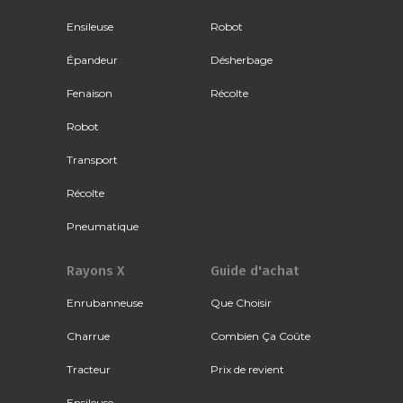
Ensileuse
Robot
Épandeur
Désherbage
Fenaison
Récolte
Robot
Transport
Récolte
Pneumatique
Rayons X
Guide d'achat
Enrubanneuse
Que Choisir
Charrue
Combien Ça Coûte
Tracteur
Prix de revient
Ensileuse