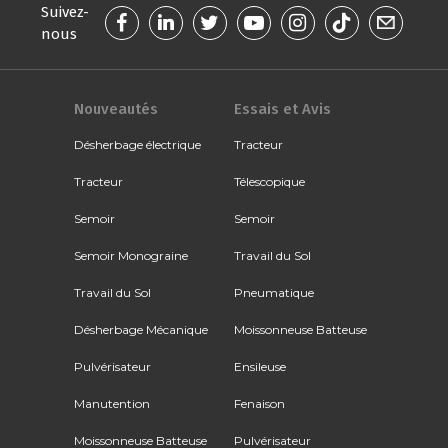
Suivez-
nous
Nouveautés
Essais et Avis
Désherbage électrique
Tracteur
Tracteur
Télescopique
Semoir
Semoir
Semoir Monograine
Travail du Sol
Travail du Sol
Pneumatique
Désherbage Mécanique
Moissonneuse Batteuse
Pulvérisateur
Ensileuse
Manutention
Fenaison
Moissonneuse Batteuse
Pulvérisateur