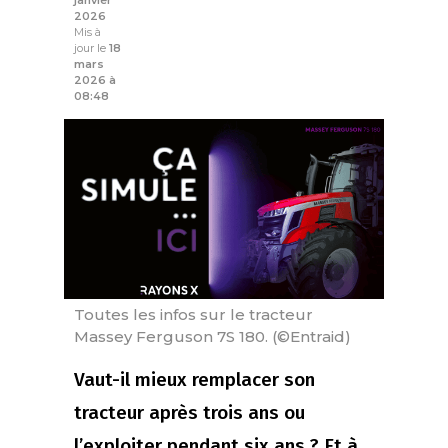
janvier
2026
Mis à
jour le
18
mars
2026 à
08:48
Toutes les infos sur le tracteur
Massey Ferguson 7S 180. (©Entraid)
Vaut-il mieux remplacer son
tracteur après trois ans ou
l’exploiter pendant six ans ? Et à