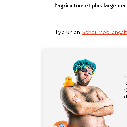
l'agriculture et plus largemen
Il y a un an,
Schot-Mob lançait
E
r
d