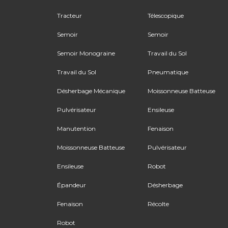
Tracteur
Télescopique
Semoir
Semoir
Semoir Monograine
Travail du Sol
Travail du Sol
Pneumatique
Désherbage Mécanique
Moissonneuse Batteuse
Pulvérisateur
Ensileuse
Manutention
Fenaison
Moissonneuse Batteuse
Pulvérisateur
Ensileuse
Robot
Épandeur
Désherbage
Fenaison
Récolte
Robot