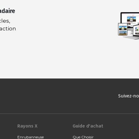
adaire
les,
daction
Suivez-n
Rayons X
Guide d'achat
Enrubanneuse
Que Choisir