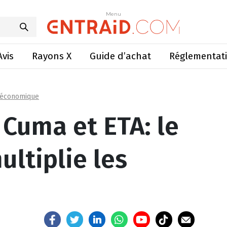
A: le numérique multiplie les possibilités
Menu
Menu
Avis
Rayons X
Guide d’achat
Réglementat
 économique
 Cuma et ETA: le
ltiplie les