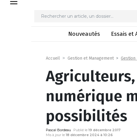
Agriculteurs, Cuma et ET
Nouveautés
Essais et 
Gestion
Accueil
Gestion et Management
Agriculteurs,
numérique mu
possibilités
Pascal Bordeau
Publié le
19 décembre 2017
Mis à jour le
18 décembre 2024 à 10:26