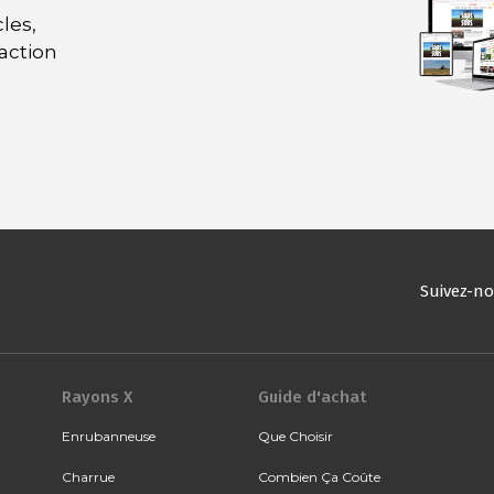
les,
daction
Suivez-n
Rayons X
Guide d'achat
Enrubanneuse
Que Choisir
Charrue
Combien Ça Coûte