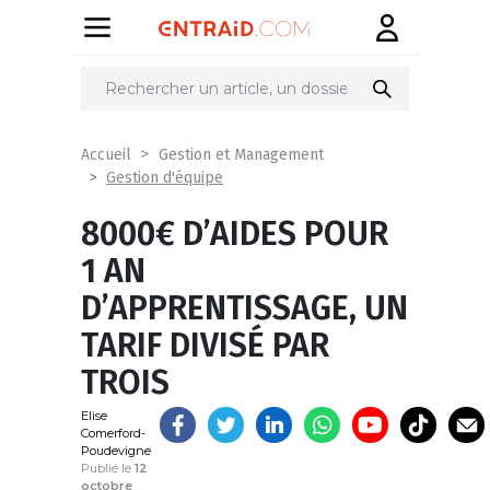
Partager
sur
Accueil
Gestion et Management
Gestion d'équipe
8000€ D’AIDES POUR
1 AN
D’APPRENTISSAGE, UN
TARIF DIVISÉ PAR
TROIS
Elise
Comerford-
Poudevigne
Publié le
12
octobre