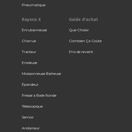
Pneumatique
Rayons X
Guide d'achat
Enrubanneuse
Que Choisir
Charrue
Combien Ça Coûte
Tracteur
Prix de revient
Ensileuse
Moissonneuse Batteuse
Épandeur
Presse à Balle Ronde
Télescopique
Semoir
Andaineur