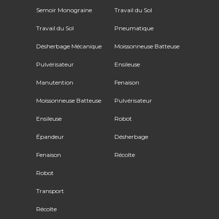
Semoir Monograine
Travail du Sol
Travail du Sol
Pneumatique
Désherbage Mécanique
Moissonneuse Batteuse
Pulvérisateur
Ensileuse
Manutention
Fenaison
Moissonneuse Batteuse
Pulvérisateur
Ensileuse
Robot
Épandeur
Désherbage
Fenaison
Récolte
Robot
Transport
Récolte