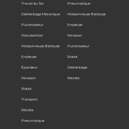
Travail du Sol
Pneumatique
Désherbage Mécanique
Moissonneuse Batteuse
Pulvérisateur
Ensileuse
Manutention
Fenaison
Moissonneuse Batteuse
Pulvérisateur
Ensileuse
Robot
Épandeur
Désherbage
Fenaison
Récolte
Robot
Transport
Récolte
Pneumatique