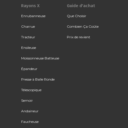
Rayons X
Guide d'achat
Enrubanneuse
Que Choisir
Charrue
Combien Ça Coûte
Tracteur
Prix de revient
Ensileuse
Moissonneuse Batteuse
Épandeur
Presse à Balle Ronde
Télescopique
Semoir
Andaineur
Faucheuse