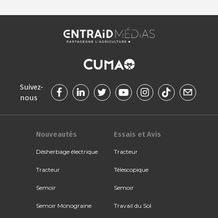
Suivez-
nous
Nouveautés
Essais et Avis
Désherbage électrique
Tracteur
Tracteur
Télescopique
Semoir
Semoir
Semoir Monograine
Travail du Sol