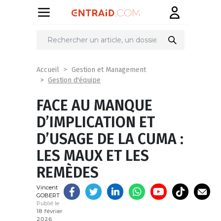
Partager
sur
Accueil
Gestion et Management
Gestion d'équipe
FACE AU MANQUE
D’IMPLICATION ET
D’USAGE DE LA CUMA :
LES MAUX ET LES
REMÈDES
Vincent
GOBERT
Publié le
18 février
2026