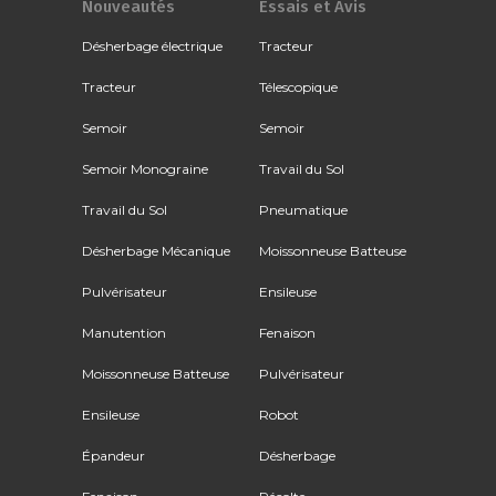
Nouveautés
Essais et Avis
Désherbage électrique
Tracteur
Tracteur
Télescopique
Semoir
Semoir
Semoir Monograine
Travail du Sol
Travail du Sol
Pneumatique
Désherbage Mécanique
Moissonneuse Batteuse
Pulvérisateur
Ensileuse
Manutention
Fenaison
Moissonneuse Batteuse
Pulvérisateur
Ensileuse
Robot
Épandeur
Désherbage