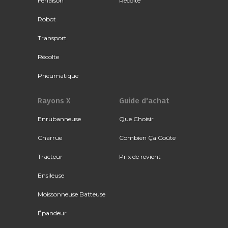
Fenaison
Récolte
Robot
Transport
Récolte
Pneumatique
Rayons X
Guide d'achat
Enrubanneuse
Que Choisir
Charrue
Combien Ça Coûte
Tracteur
Prix de revient
Ensileuse
Moissonneuse Batteuse
Épandeur