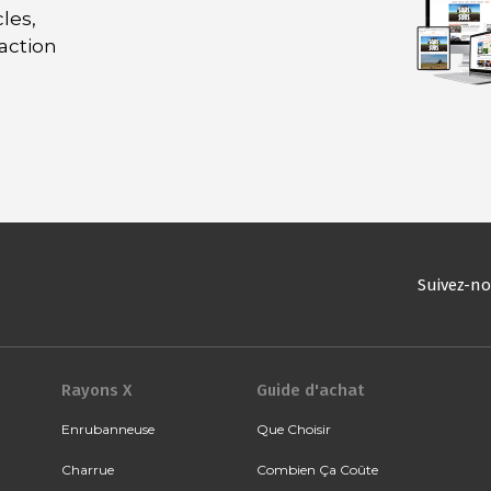
les,
daction
Suivez-n
Rayons X
Guide d'achat
Enrubanneuse
Que Choisir
Charrue
Combien Ça Coûte