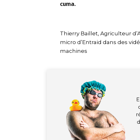
cuma.
Thierry Baillet, Agriculteur d
micro d’Entraid dans des vid
machines
E
r
d