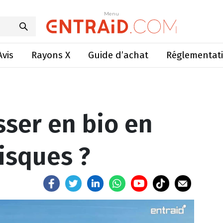
en bio en limitant les risques ?
Menu
Menu
Avis
Rayons X
Guide d’achat
Réglementat
ser en bio en
risques ?