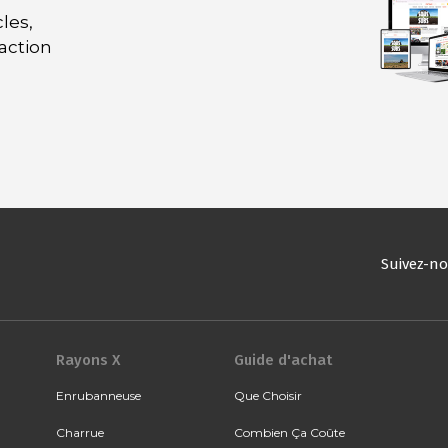
les,
daction
Suivez-n
Rayons X
Guide d'achat
Enrubanneuse
Que Choisir
Charrue
Combien Ça Coûte