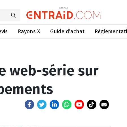
b-série sur les agroéquipements
Menu
Menu
Avis
Rayons X
Guide d’achat
Réglementat
e web-série sur
ipements