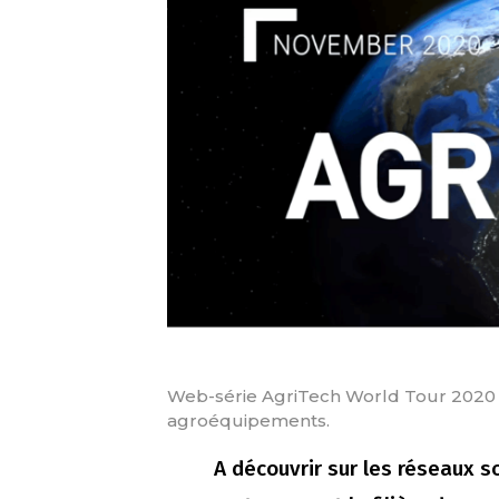
Web-série AgriTech World Tour 2020 : 
agroéquipements.
A découvrir sur les réseaux s