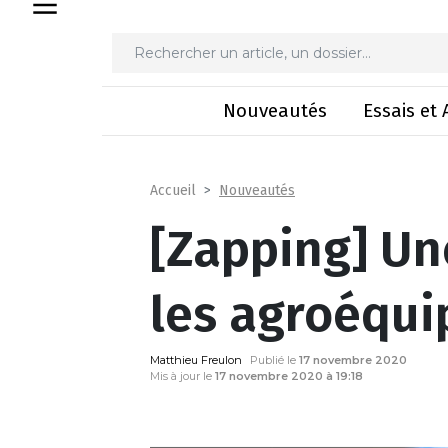
[Zapping] Une we
Nouveautés
Essais et 
Nouveautés
Accueil
[Zapping] Un
les agroéqu
Matthieu Freulon
Publié le
17 novembre 2020
Mis à jour le
17 novembre 2020 à 19:18