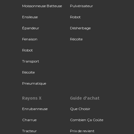
Moissonneuse Batteuse
Pulvérisateur
Ensileuse
Robot
Épandeur
Désherbage
Fenaison
Récolte
Robot
Transport
Récolte
Pneumatique
Rayons X
Guide d'achat
Enrubanneuse
Que Choisir
Charrue
Combien Ça Coûte
Tracteur
Prix de revient