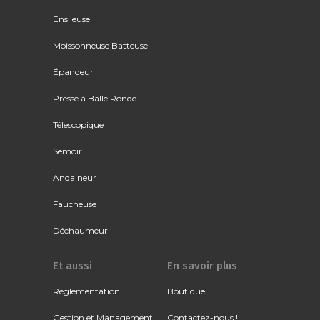
Ensileuse
Moissonneuse Batteuse
Épandeur
Presse à Balle Ronde
Télescopique
Semoir
Andaineur
Faucheuse
Déchaumeur
Et aussi
En savoir plus
Réglementation
Boutique
Gestion et Management
Contactez-nous !