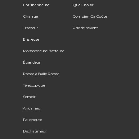
Enrubanneuse
Que Choisir
Charrue
Combien Ça Coûte
Tracteur
Prix de revient
Ensileuse
Moissonneuse Batteuse
Épandeur
Presse à Balle Ronde
Télescopique
Semoir
Andaineur
Faucheuse
Déchaumeur