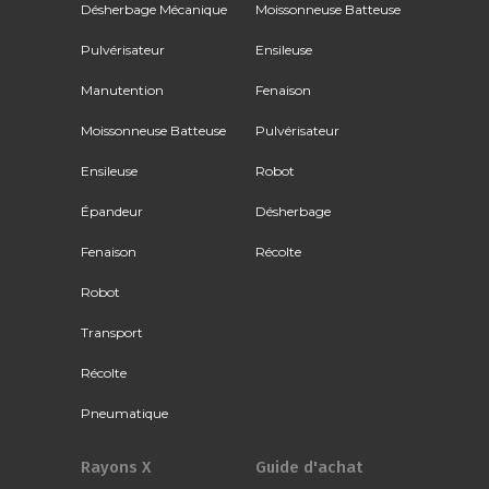
Désherbage Mécanique
Moissonneuse Batteuse
Pulvérisateur
Ensileuse
Manutention
Fenaison
Moissonneuse Batteuse
Pulvérisateur
Ensileuse
Robot
Épandeur
Désherbage
Fenaison
Récolte
Robot
Transport
Récolte
Pneumatique
Rayons X
Guide d'achat