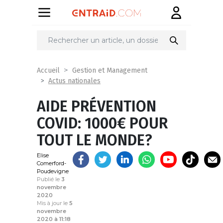
Partager
sur
Accueil
Gestion et Management
Actus nationales
AIDE PRÉVENTION
COVID: 1000€ POUR
TOUT LE MONDE?
Elise
Comerford-
Poudevigne
Publié le
3
novembre
2020
Mis à jour le
5
novembre
2020 à 11:18