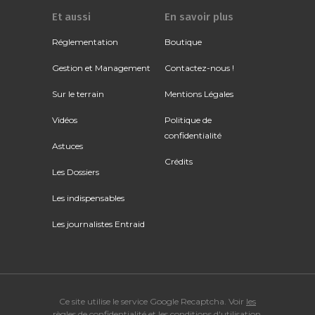
Et aussi
En savoir plus
Réglementation
Boutique
Gestion et Management
Contactez-nous !
Sur le terrain
Mentions Légales
Vidéos
Politique de
confidentialité
Astuces
Crédits
Les Dossiers
Les indispensables
Les journalistes Entraid
Ce site utilise le service Google Recaptcha. Voir
les
règles de confidentialité
et
les conditions d'utilisation
.