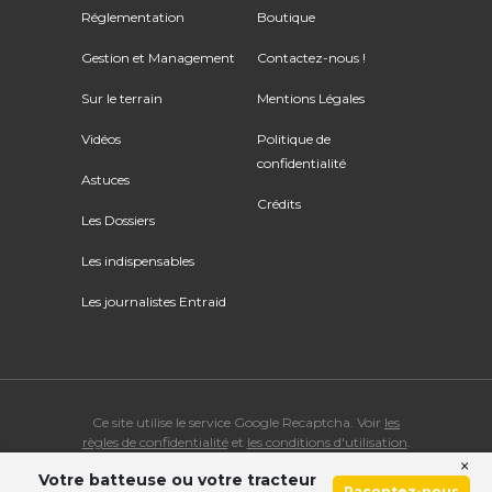
Réglementation
Boutique
Gestion et Management
Contactez-nous !
Sur le terrain
Mentions Légales
Vidéos
Politique de
confidentialité
Astuces
Crédits
Les Dossiers
Les indispensables
Les journalistes Entraid
Ce site utilise le service Google Recaptcha. Voir
les
règles de confidentialité
et
les conditions d'utilisation
.
×
Votre batteuse ou votre tracteur
© Copyright 2026 ENTRAID. Tous droits réservés.
Racontez-nous