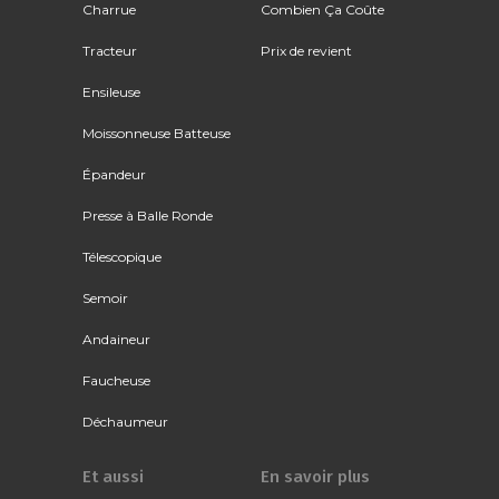
Charrue
Combien Ça Coûte
Tracteur
Prix de revient
Ensileuse
Moissonneuse Batteuse
Épandeur
Presse à Balle Ronde
Télescopique
Semoir
Andaineur
Faucheuse
Déchaumeur
Et aussi
En savoir plus