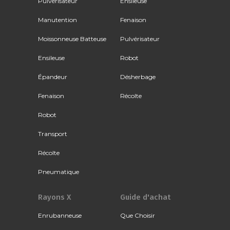
Pulvérisateur
Ensileuse
Manutention
Fenaison
Moissonneuse Batteuse
Pulvérisateur
Ensileuse
Robot
Épandeur
Désherbage
Fenaison
Récolte
Robot
Transport
Récolte
Pneumatique
Rayons X
Guide d'achat
Enrubanneuse
Que Choisir