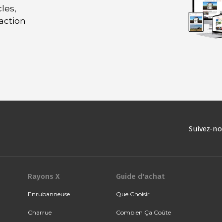
les,
daction
Suivez-n
Rayons X
Guide d'achat
Enrubanneuse
Que Choisir
Charrue
Combien Ça Coûte