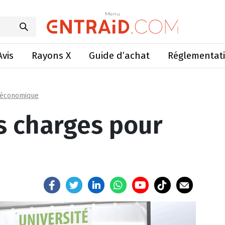
s charges pour les tracteurs
Menu
Menu
Avis
Rayons X
Guide d’achat
Réglementat
 économique
s charges pour