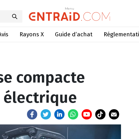
ompacte Bobcat 100% électrique
Menu
Menu
Avis
Rayons X
Guide d’achat
Réglementat
se compacte
électrique