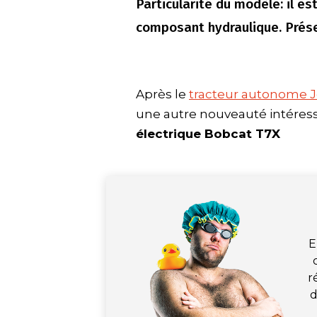
Particularité du modèle: il e
composant hydraulique. Prése
Après le
tracteur autonome 
une autre nouveauté intéress
électrique Bobcat T7X
E
r
d