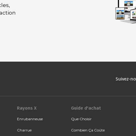
les,
daction
Suivez-n
Rayons X
Guide d'achat
Enrubanneuse
Que Choisir
Charrue
Combien Ça Coûte