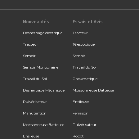
Nouveautés
Essais et Avis
Désherbage électrique
Tracteur
Tracteur
Télescopique
Semoir
Semoir
Semoir Monograine
Travail du Sol
Travail du Sol
Pneumatique
Désherbage Mécanique
Moissonneuse Batteuse
Pulvérisateur
Ensileuse
Manutention
Fenaison
Moissonneuse Batteuse
Pulvérisateur
Ensileuse
Robot