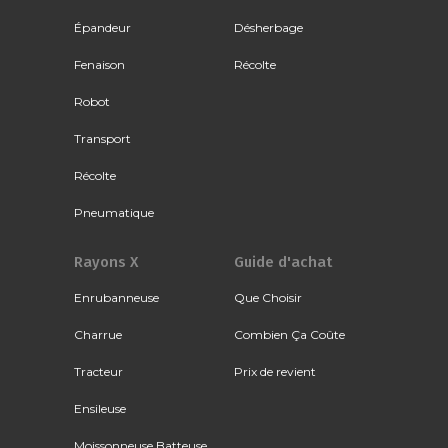
Épandeur
Désherbage
Fenaison
Récolte
Robot
Transport
Récolte
Pneumatique
Rayons X
Guide d'achat
Enrubanneuse
Que Choisir
Charrue
Combien Ça Coûte
Tracteur
Prix de revient
Ensileuse
Moissonneuse Batteuse