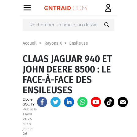
Partager
sur
Ensileuse
Accueil
Rayons X
CLAAS JAGUAR 940 ET
JOHN DEERE 8500 : LE
FACE-À-FACE DES
ENSILEUSES
Elodie
GOUTY
Publié le
1 avril
2025
Mis à
jour le
26