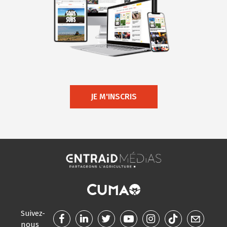
JE M'INSCRIS
Suivez-
nous