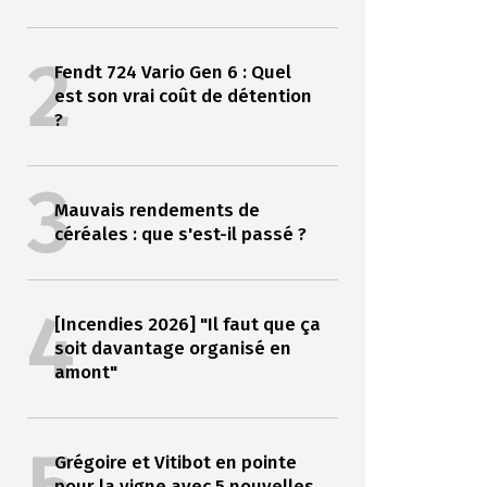
2
Fendt 724 Vario Gen 6 : Quel
est son vrai coût de détention
?
3
Mauvais rendements de
céréales : que s'est-il passé ?
4
[Incendies 2026] "Il faut que ça
soit davantage organisé en
amont"
Grégoire et Vitibot en pointe
pour la vigne avec 5 nouvelles