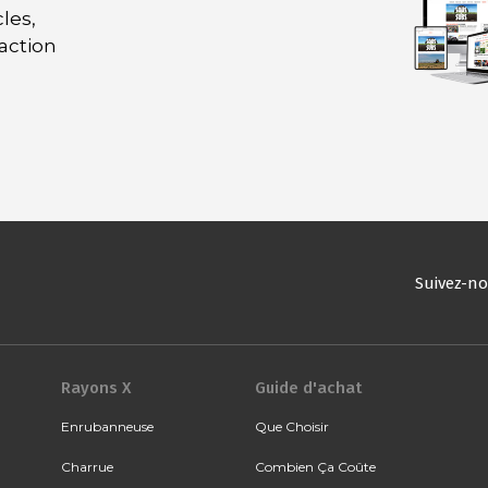
les,
daction
Suivez-n
Rayons X
Guide d'achat
Enrubanneuse
Que Choisir
Charrue
Combien Ça Coûte