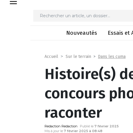
Histoire(s) de cuma 
Nouveautés
Essais et 
Dans les cuma
Accueil
Sur le terrain
Histoire(s) d
concours pho
raconter
Redaction Redaction
Publié le
7 février 2025
Mis à jour le
7 février 2025 à 08:48