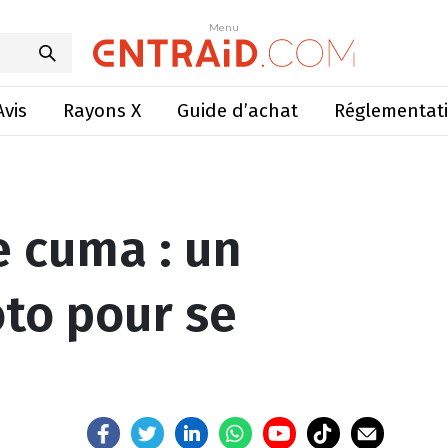
: un concours photo pour se raconter
Menu
Menu
Avis
Rayons X
Guide d’achat
Réglementat
e cuma : un
to pour se