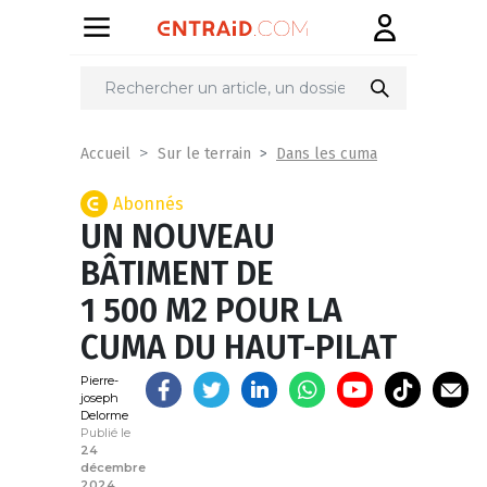
Partager
sur
Dans les cuma
Accueil
Sur le terrain
Abonnés
UN NOUVEAU
BÂTIMENT DE
1 500 M2 POUR LA
CUMA DU HAUT-PILAT
Pierre-
joseph
Delorme
Publié le
24
décembre
2024