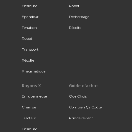
Ensileuse
Robot
Épandeur
Désherbage
Fenaison
Récolte
Robot
Transport
Récolte
Pneumatique
Rayons X
Guide d'achat
Enrubanneuse
Que Choisir
Charrue
Combien Ça Coûte
Tracteur
Prix de revient
Ensileuse