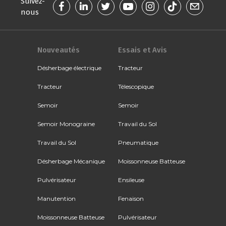
Suivez-
nous
Nouveautés
Essais et Avis
Désherbage électrique
Tracteur
Tracteur
Télescopique
Semoir
Semoir
Semoir Monograine
Travail du Sol
Travail du Sol
Pneumatique
Désherbage Mécanique
Moissonneuse Batteuse
Pulvérisateur
Ensileuse
Manutention
Fenaison
Moissonneuse Batteuse
Pulvérisateur