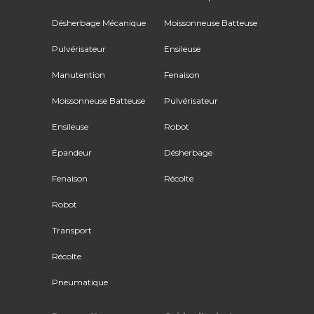
Désherbage Mécanique
Moissonneuse Batteuse
Pulvérisateur
Ensileuse
Manutention
Fenaison
Moissonneuse Batteuse
Pulvérisateur
Ensileuse
Robot
Épandeur
Désherbage
Fenaison
Récolte
Robot
Transport
Récolte
Pneumatique