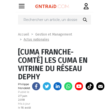
Partager
sur
Accueil
Gestion et Management
Actus nationales
[CUMA FRANCHE-
COMTÉ] LES CUMA EN
VITRINE DU RÉSEAU
DEPHY
Philippe
Mondelet
Publié le
27 juin
2018
Mis à jour
le
16 août