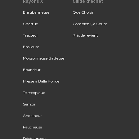
Rayons X
Guide d'achat
Enrubanneuse
Que Choisir
Charrue
Combien Ça Coûte
Tracteur
Prix de revient
Ensileuse
Moissonneuse Batteuse
Épandeur
Presse à Balle Ronde
Télescopique
Semoir
Andaineur
Faucheuse
Déchaumeur