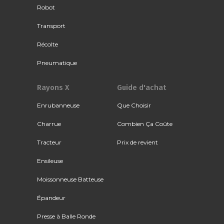
Robot
Transport
Récolte
Pneumatique
Rayons X
Guide d'achat
Enrubanneuse
Que Choisir
Charrue
Combien Ça Coûte
Tracteur
Prix de revient
Ensileuse
Moissonneuse Batteuse
Épandeur
Presse à Balle Ronde