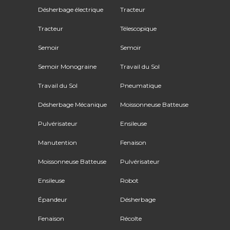
Désherbage électrique
Tracteur
Tracteur
Télescopique
Semoir
Semoir
Semoir Monograine
Travail du Sol
Travail du Sol
Pneumatique
Désherbage Mécanique
Moissonneuse Batteuse
Pulvérisateur
Ensileuse
Manutention
Fenaison
Moissonneuse Batteuse
Pulvérisateur
Ensileuse
Robot
Épandeur
Désherbage
Fenaison
Récolte