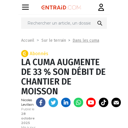
Partager
sur
Dans les cuma
Accueil
Sur le terrain
Abonnés
LA CUMA AUGMENTE
DE 33 % SON DÉBIT DE
CHANTIER DE
MOISSON
Nicolas
Levillain
Publié le
28
octobre
2025
Mis à jour