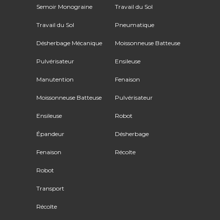
Semoir Monograine
Travail du Sol
Travail du Sol
Pneumatique
Désherbage Mécanique
Moissonneuse Batteuse
Pulvérisateur
Ensileuse
Manutention
Fenaison
Moissonneuse Batteuse
Pulvérisateur
Ensileuse
Robot
Épandeur
Désherbage
Fenaison
Récolte
Robot
Transport
Récolte