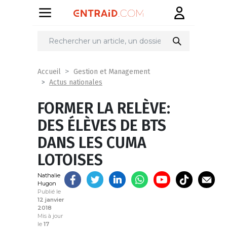
Partager
sur
Accueil
Gestion et Management
Actus nationales
FORMER LA RELÈVE:
DES ÉLÈVES DE BTS
DANS LES CUMA
LOTOISES
Nathalie
Hugon
Publié le
12 janvier
2018
Mis à jour
le
17