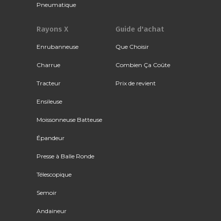
Pneumatique
Rayons X
Guide d'achat
Enrubanneuse
Que Choisir
Charrue
Combien Ça Coûte
Tracteur
Prix de revient
Ensileuse
Moissonneuse Batteuse
Épandeur
Presse à Balle Ronde
Télescopique
Semoir
Andaineur