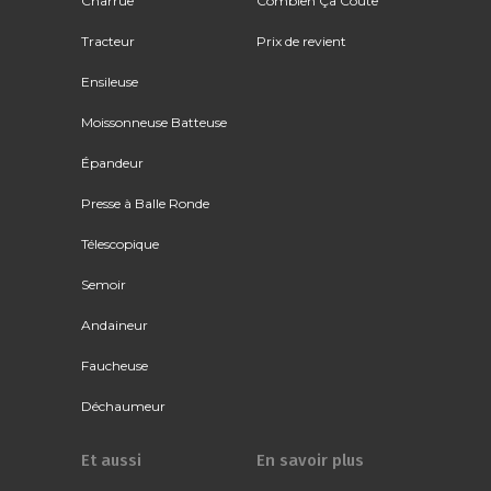
Charrue
Combien Ça Coûte
Tracteur
Prix de revient
Ensileuse
Moissonneuse Batteuse
Épandeur
Presse à Balle Ronde
Télescopique
Semoir
Andaineur
Faucheuse
Déchaumeur
Et aussi
En savoir plus