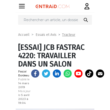
Partager
sur
Tracteur
Accueil
Essais et Avis
[ESSAI] JCB FASTRAC
4220: TRAVAILLER
DANS UN SALON
Pascal
Bordeau
Publié le
14 mars
2019
Mis à jour
le
5 avril
2023 à
19:04