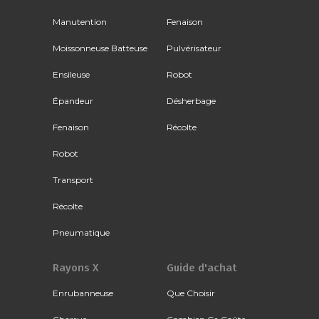
Manutention
Fenaison
Moissonneuse Batteuse
Pulvérisateur
Ensileuse
Robot
Épandeur
Désherbage
Fenaison
Récolte
Robot
Transport
Récolte
Pneumatique
Rayons X
Guide d'achat
Enrubanneuse
Que Choisir