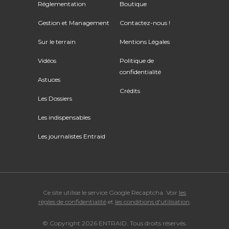
Réglementation
Boutique
Gestion et Management
Contactez-nous !
Sur le terrain
Mentions Légales
Vidéos
Politique de
confidentialité
Astuces
Crédits
Les Dossiers
Les indispensables
Les journalistes Entraid
Ce site utilise le service Google Recaptcha. Voir
les
règles de confidentialité
et
les conditions d'utilisation
.
© Copyright 2026 ENTRAID. Tous droits réservés.