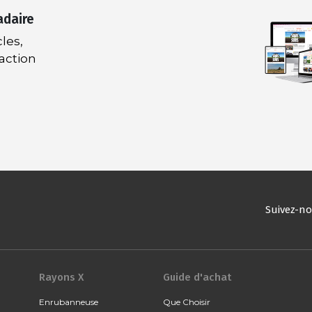
adaire
les,
daction
Suivez-n
Rayons X
Guide d'achat
Enrubanneuse
Que Choisir