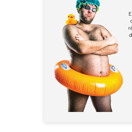
E
r
d