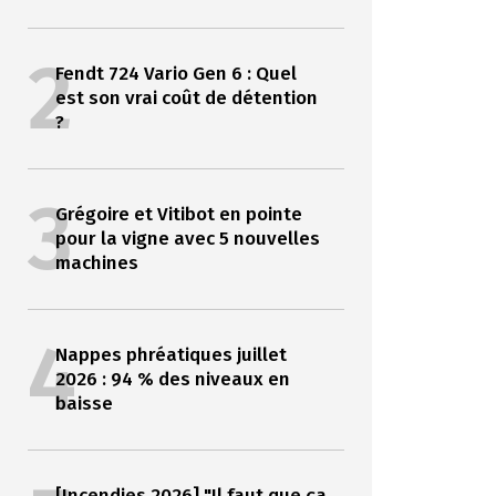
2
Fendt 724 Vario Gen 6 : Quel
est son vrai coût de détention
?
3
Grégoire et Vitibot en pointe
pour la vigne avec 5 nouvelles
machines
4
Nappes phréatiques juillet
2026 : 94 % des niveaux en
baisse
[Incendies 2026] "Il faut que ça