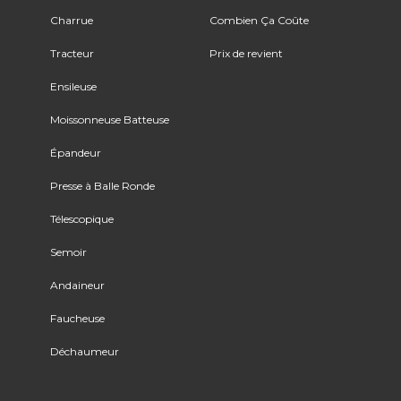
Charrue
Combien Ça Coûte
Tracteur
Prix de revient
Ensileuse
Moissonneuse Batteuse
Épandeur
Presse à Balle Ronde
Télescopique
Semoir
Andaineur
Faucheuse
Déchaumeur