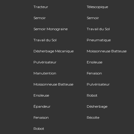
Tracteur
Télescopique
Semoir
Semoir
Semoir Monograine
Travail du Sol
Travail du Sol
Pneumatique
Désherbage Mécanique
Moissonneuse Batteuse
Pulvérisateur
Ensileuse
Manutention
Fenaison
Moissonneuse Batteuse
Pulvérisateur
Ensileuse
Robot
Épandeur
Désherbage
Fenaison
Récolte
Robot