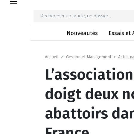
L’association L214 pointe du doig
Nouveautés
Essais et 
Actus na
Accueil
Gestion et Management
L’association
doigt deux 
abattoirs dan
France