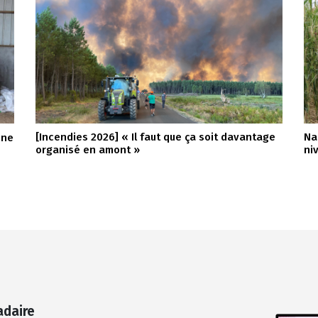
[Incendies 2026] « Il faut que ça soit davantage
Na
nne
organisé en amont »
ni
adaire