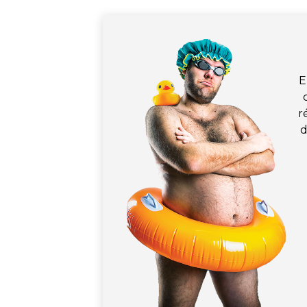
E
r
d