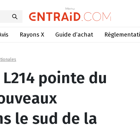
t deux nouveaux abattoirs dans le sud de la France
Menu
Menu
Avis
Rayons X
Guide d’achat
Réglementat
tionales
 L214 pointe du
nouveaux
s le sud de la