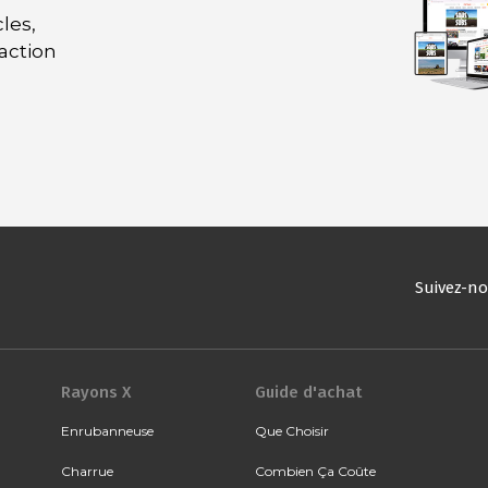
les,
daction
Suivez-n
Rayons X
Guide d'achat
Enrubanneuse
Que Choisir
Charrue
Combien Ça Coûte