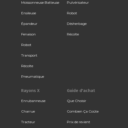
Moissonneuse Batteuse
Pulvérisateur
Ensileuse
Robot
Épandeur
Désherbage
Fenaison
Récolte
Robot
Transport
Récolte
Pneumatique
Rayons X
Guide d'achat
Enrubanneuse
Que Choisir
Charrue
Combien Ça Coûte
Tracteur
Prix de revient