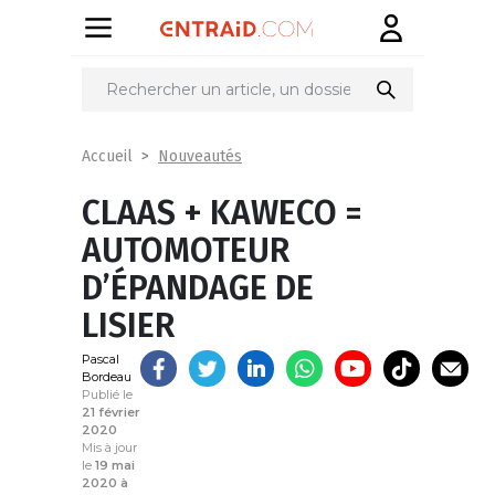
Partager
sur
Nouveautés
Accueil
CLAAS + KAWECO =
AUTOMOTEUR
D’ÉPANDAGE DE
LISIER
Pascal
Bordeau
Publié le
21 février
2020
Mis à jour
le
19 mai
2020 à