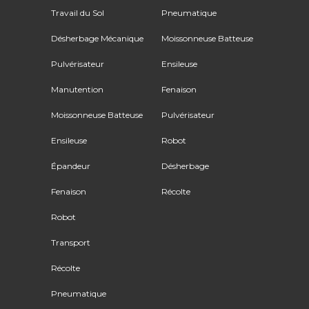
Travail du Sol
Pneumatique
Désherbage Mécanique
Moissonneuse Batteuse
Pulvérisateur
Ensileuse
Manutention
Fenaison
Moissonneuse Batteuse
Pulvérisateur
Ensileuse
Robot
Épandeur
Désherbage
Fenaison
Récolte
Robot
Transport
Récolte
Pneumatique