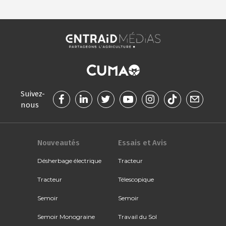
Suivez-
nous
Nouveautés
Essais et Avis
Désherbage électrique
Tracteur
Tracteur
Télescopique
Semoir
Semoir
Semoir Monograine
Travail du Sol