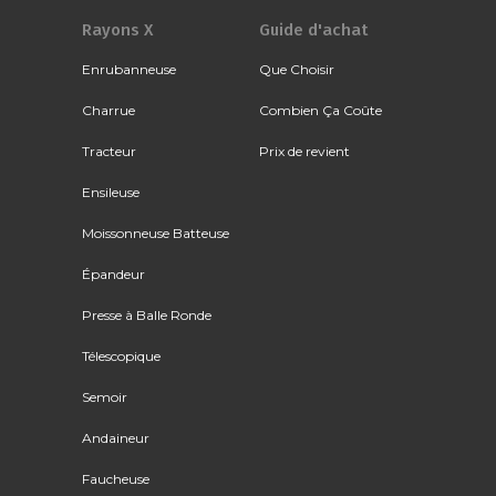
Rayons X
Guide d'achat
Enrubanneuse
Que Choisir
Charrue
Combien Ça Coûte
Tracteur
Prix de revient
Ensileuse
Moissonneuse Batteuse
Épandeur
Presse à Balle Ronde
Télescopique
Semoir
Andaineur
Faucheuse