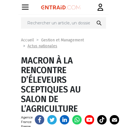
Partager
sur
Accueil
Gestion et Management
Actus nationales
MACRON À LA
RENCONTRE
D’ÉLEVEURS
SCEPTIQUES AU
SALON DE
L’AGRICULTURE
Agence
France
Presse