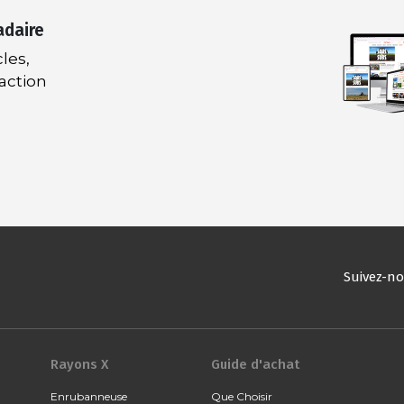
adaire
les,
daction
Suivez-n
Rayons X
Guide d'achat
Enrubanneuse
Que Choisir