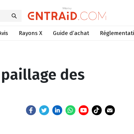
er le paillage des haies
Menu
Menu
Avis
Rayons X
Guide d’achat
Réglementat
 paillage des