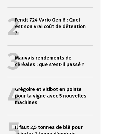
2
Fendt 724 Vario Gen 6 : Quel
est son vrai coût de détention
?
3
Mauvais rendements de
céréales : que s'est-il passé ?
4
Grégoire et Vitibot en pointe
pour la vigne avec 5 nouvelles
machines
5
Il faut 2,5 tonnes de blé pour
acheter 1 tonne d'engrais