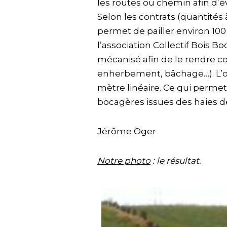
les routes ou chemin afin d’év
Selon les contrats (quantités 
permet de pailler environ 100
l’association Collectif Bois Bo
mécanisé afin de le rendre com
enherbement, bâchage…). L’obj
mètre linéaire. Ce qui permett
bocagères issues des haies de 
Jérôme Oger
Notre photo
: le résultat.