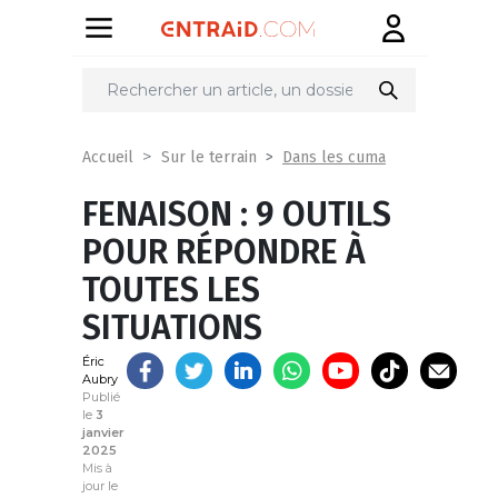
Partager
sur
Dans les cuma
Accueil
Sur le terrain
FENAISON : 9 OUTILS
POUR RÉPONDRE À
TOUTES LES
SITUATIONS
Éric
Aubry
Publié
le
3
janvier
2025
Mis à
jour le