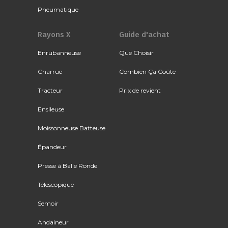
Pneumatique
Rayons X
Guide d'achat
Enrubanneuse
Que Choisir
Charrue
Combien Ça Coûte
Tracteur
Prix de revient
Ensileuse
Moissonneuse Batteuse
Épandeur
Presse à Balle Ronde
Télescopique
Semoir
Andaineur