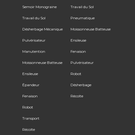
Semoir Monograine
Travail du Sol
Travail du Sol
Pneumatique
Désherbage Mécanique
Moissonneuse Batteuse
Pulvérisateur
Ensileuse
Manutention
Fenaison
Moissonneuse Batteuse
Pulvérisateur
Ensileuse
Robot
Épandeur
Désherbage
Fenaison
Récolte
Robot
Transport
Récolte