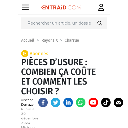
Partager
sur
Charrue
Accueil
Rayons X
Abonnés
PIÈCES D’USURE :
COMBIEN ÇA COÛTE
ET COMMENT LES
CHOISIR ?
vincent
Demazel
Publié le
20
décembre
2023
Mis à jour