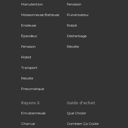
Manutention
Fenaison
Moissonneuse Batteuse
Pulvérisateur
Ensileuse
Robot
Épandeur
Désherbage
Fenaison
Récolte
Robot
Transport
Récolte
Pneumatique
Rayons X
Guide d'achat
Enrubanneuse
Que Choisir
Charrue
Combien Ça Coûte