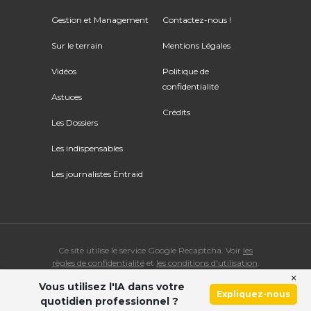
Gestion et Management
Contactez-nous !
Sur le terrain
Mentions Légales
Vidéos
Politique de
confidentialité
Astuces
Crédits
Les Dossiers
Les indispensables
Les journalistes Entraid
Ce site utilise le service Google Recaptcha. Voir
les
règles de confidentialité
et
les conditions d'utilisation
.
×
Vous utilisez l'IA dans votre
© Copyright 2026 ENTRAID. Tous droits réservés.
Expliquez-nous
quotidien professionnel ?