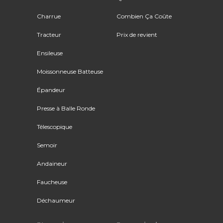
Charrue
Combien Ça Coûte
Tracteur
Prix de revient
Ensileuse
Moissonneuse Batteuse
Épandeur
Presse à Balle Ronde
Télescopique
Semoir
Andaineur
Faucheuse
Déchaumeur