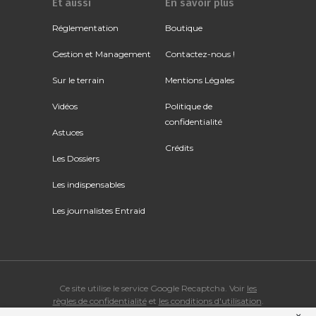
Et aussi
En savoir plus
Réglementation
Boutique
Gestion et Management
Contactez-nous !
Sur le terrain
Mentions Légales
Vidéos
Politique de
confidentialité
Astuces
Crédits
Les Dossiers
Les indispensables
Les journalistes Entraid
Ce site utilise le service Google Recaptcha. Voir
les
règles de confidentialité
et
les conditions d'utilisation
.