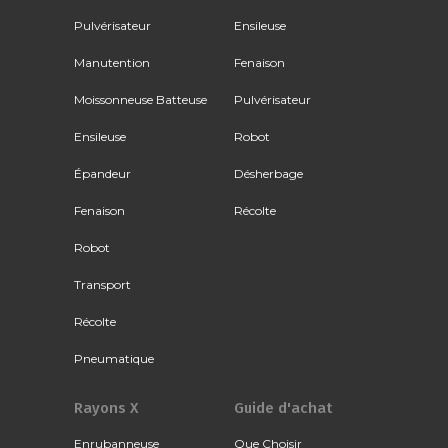
Pulvérisateur
Ensileuse
Manutention
Fenaison
Moissonneuse Batteuse
Pulvérisateur
Ensileuse
Robot
Épandeur
Désherbage
Fenaison
Récolte
Robot
Transport
Récolte
Pneumatique
Rayons X
Guide d'achat
Enrubanneuse
Que Choisir