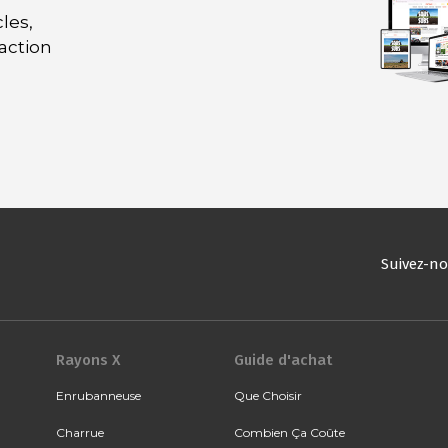
les,
daction
Suivez-n
Rayons X
Guide d'achat
Enrubanneuse
Que Choisir
Charrue
Combien Ça Coûte