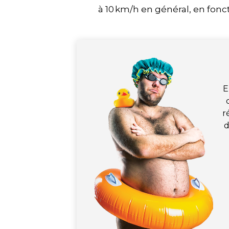
à 10 km/h en général, en fonc
E
r
d