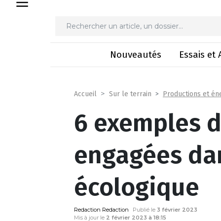
6 exemples de cuma e
Nouveautés
Essais et 
Productions et én
Accueil
Sur le terrain
6 exemples 
engagées dan
écologique
Redaction Redaction
Publié le
3 février 2023
Mis à jour le
2 février 2023 à 18:15