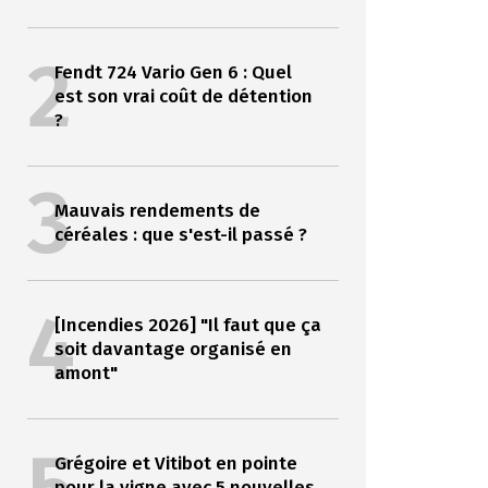
2
Fendt 724 Vario Gen 6 : Quel
est son vrai coût de détention
?
3
Mauvais rendements de
céréales : que s'est-il passé ?
4
[Incendies 2026] "Il faut que ça
soit davantage organisé en
amont"
Grégoire et Vitibot en pointe
pour la vigne avec 5 nouvelles