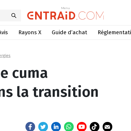
ngagées dans la transition écologique
Menu
Menu
Avis
Rayons X
Guide d’achat
Réglementat
ergies
de cuma
s la transition