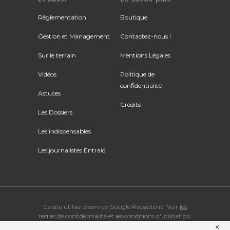
Réglementation
Boutique
Gestion et Management
Contactez-nous !
Sur le terrain
Mentions Légales
Vidéos
Politique de
confidentialité
Astuces
Crédits
Les Dossiers
Les indispensables
Les journalistes Entraid
Ce site utilise le service Google Recaptcha. Voir
les
règles de confidentialité
et
les conditions d'utilisation
.
×