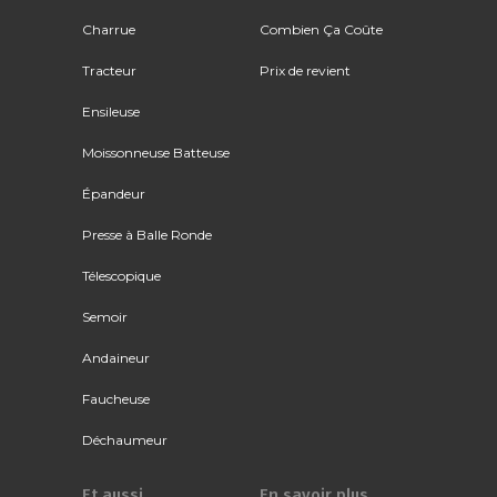
Charrue
Combien Ça Coûte
Tracteur
Prix de revient
Ensileuse
Moissonneuse Batteuse
Épandeur
Presse à Balle Ronde
Télescopique
Semoir
Andaineur
Faucheuse
Déchaumeur
Et aussi
En savoir plus