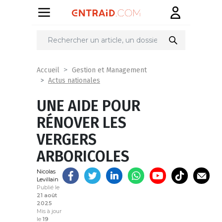
Partager
sur
Accueil
Gestion et Management
Actus nationales
UNE AIDE POUR
RÉNOVER LES
VERGERS
ARBORICOLES
Nicolas
Levillain
Publié le
21 août
2025
Mis à jour
le
19