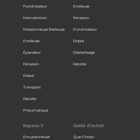
Pulvérisateur
Ensileuse
Manutention
Fenaison
Moissonneuse Batteuse
Pulvérisateur
Ensileuse
Robot
Épandeur
Désherbage
Fenaison
Récolte
Robot
Transport
Récolte
Pneumatique
Rayons X
Guide d'achat
Enrubanneuse
Que Choisir