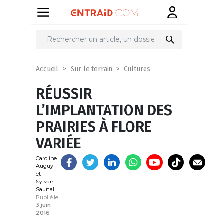
Partager
sur
Cultures
Accueil
Sur le terrain
RÉUSSIR
L’IMPLANTATION DES
PRAIRIES À FLORE
VARIÉE
Caroline
Auguy
et
Sylvain
Saunal
Publié le
3 juin
2016