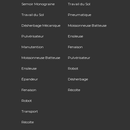
Semoir Monograine
Travail du Sol
Travail du Sol
Pneumatique
Désherbage Mécanique
Moissonneuse Batteuse
Pulvérisateur
Ensileuse
Manutention
Fenaison
Moissonneuse Batteuse
Pulvérisateur
Ensileuse
Robot
Épandeur
Désherbage
Fenaison
Récolte
Robot
Transport
Récolte