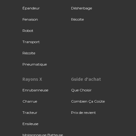
Épandeur
Désherbage
Fenaison
Récolte
Robot
Transport
Récolte
Pneumatique
Rayons X
Guide d'achat
Enrubanneuse
Que Choisir
Charrue
Combien Ça Coûte
Tracteur
Prix de revient
Ensileuse
Moissonneuse Batteuse