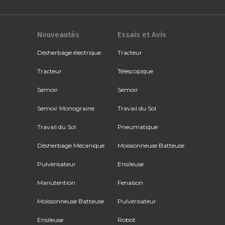
Nouveautés
Essais et Avis
Désherbage électrique
Tracteur
Tracteur
Télescopique
Semoir
Semoir
Semoir Monograine
Travail du Sol
Travail du Sol
Pneumatique
Désherbage Mécanique
Moissonneuse Batteuse
Pulvérisateur
Ensileuse
Manutention
Fenaison
Moissonneuse Batteuse
Pulvérisateur
Ensileuse
Robot