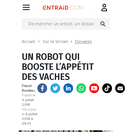
Partager
sur
Elevages
Accueil
Sur le terrain
UN ROBOT QUI
BOOSTE L’APPÉTIT
DES VACHES
Pascal
Bordeau
Publié le
4 juillet
2018
Mis à jour
le
6 juillet
2018 à
09:01