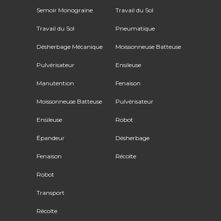
Semoir Monograine
Travail du Sol
Travail du Sol
Pneumatique
Désherbage Mécanique
Moissonneuse Batteuse
Pulvérisateur
Ensileuse
Manutention
Fenaison
Moissonneuse Batteuse
Pulvérisateur
Ensileuse
Robot
Épandeur
Désherbage
Fenaison
Récolte
Robot
Transport
Récolte