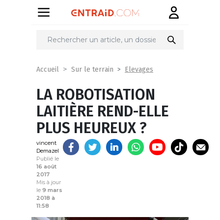
Partager
sur
Elevages
Accueil
Sur le terrain
LA ROBOTISATION
LAITIÈRE REND-ELLE
PLUS HEUREUX ?
vincent
Demazel
Publié le
16 août
2017
Mis à jour
le
9 mars
2018 à
11:58