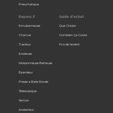
Pneumatique
Rayons X
Guide d'achat
Enrubanneuse
Que Choisir
Charrue
Combien Ça Coûte
Tracteur
Prix de revient
Ensileuse
Moissonneuse Batteuse
Épandeur
Presse à Balle Ronde
Télescopique
Semoir
Andaineur