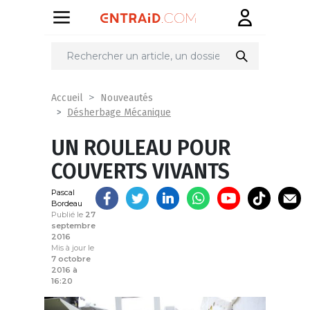
Partager
sur
Accueil
Nouveautés
Désherbage Mécanique
UN ROULEAU POUR
COUVERTS VIVANTS
Pascal
Bordeau
Publié le
27
septembre
2016
Mis à jour le
7 octobre
2016 à
16:20