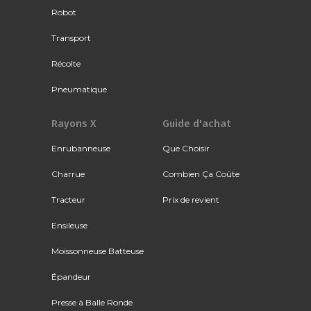
Robot
Transport
Récolte
Pneumatique
Rayons X
Guide d'achat
Enrubanneuse
Que Choisir
Charrue
Combien Ça Coûte
Tracteur
Prix de revient
Ensileuse
Moissonneuse Batteuse
Épandeur
Presse à Balle Ronde