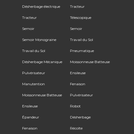
Désherbage électrique
Tracteur
Tracteur
Télescopique
Semoir
Semoir
Semoir Monograine
Travail du Sol
Travail du Sol
Pneumatique
Désherbage Mécanique
Moissonneuse Batteuse
Pulvérisateur
Ensileuse
Manutention
Fenaison
Moissonneuse Batteuse
Pulvérisateur
Ensileuse
Robot
Épandeur
Désherbage
Fenaison
Récolte