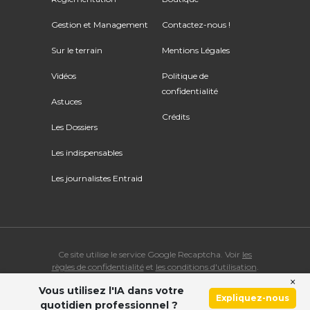
Gestion et Management
Contactez-nous !
Sur le terrain
Mentions Légales
Vidéos
Politique de
confidentialité
Astuces
Crédits
Les Dossiers
Les indispensables
Les journalistes Entraid
Ce site utilise le service Google Recaptcha. Voir
les
règles de confidentialité
et
les conditions d'utilisation
.
×
Vous utilisez l'IA dans votre
© Copyright 2026 ENTRAID. Tous droits réservés.
Expliquez-nous
quotidien professionnel ?