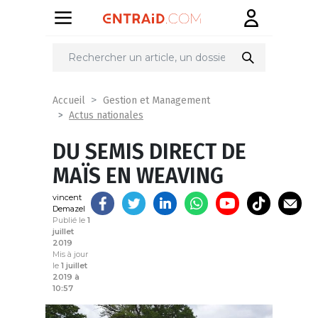
Partager
sur
Accueil
Gestion et Management
Actus nationales
DU SEMIS DIRECT DE
MAÏS EN WEAVING
vincent
Demazel
Publié le
1
juillet
2019
Mis à jour
le
1 juillet
2019 à
10:57