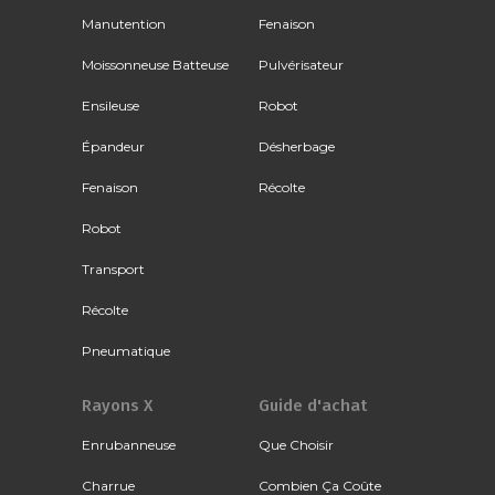
Manutention
Fenaison
Moissonneuse Batteuse
Pulvérisateur
Ensileuse
Robot
Épandeur
Désherbage
Fenaison
Récolte
Robot
Transport
Récolte
Pneumatique
Rayons X
Guide d'achat
Enrubanneuse
Que Choisir
Charrue
Combien Ça Coûte