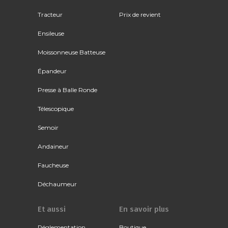
Tracteur
Prix de revient
Ensileuse
Moissonneuse Batteuse
Épandeur
Presse à Balle Ronde
Télescopique
Semoir
Andaineur
Faucheuse
Déchaumeur
Et aussi
En savoir plus
Réglementation
Boutique