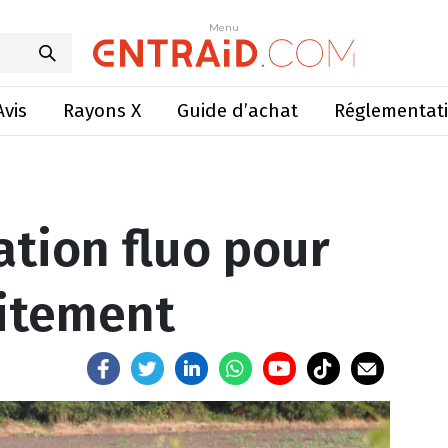
n fluo pour réussir le traitement
Menu
Menu
Avis
Rayons X
Guide d’achat
Réglementat
ation fluo pour
aitement