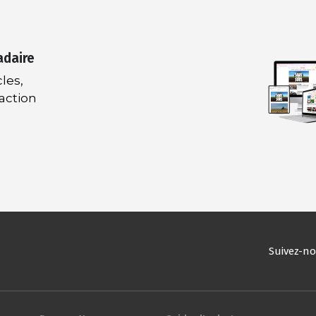
adaire
les,
daction
Suivez-n