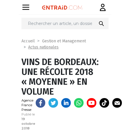
Partager
sur
Accueil
Gestion et Management
Actus nationales
VINS DE BORDEAUX:
UNE RÉCOLTE 2018
« MOYENNE » EN
VOLUME
Agence
France
Presse
Publié le
19
octobre
2018