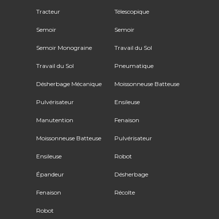
Tracteur
Télescopique
Semoir
Semoir
Semoir Monograine
Travail du Sol
Travail du Sol
Pneumatique
Désherbage Mécanique
Moissonneuse Batteuse
Pulvérisateur
Ensileuse
Manutention
Fenaison
Moissonneuse Batteuse
Pulvérisateur
Ensileuse
Robot
Épandeur
Désherbage
Fenaison
Récolte
Robot