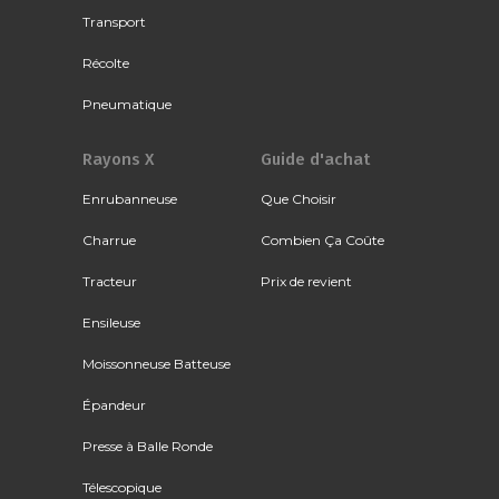
Transport
Récolte
Pneumatique
Rayons X
Guide d'achat
Enrubanneuse
Que Choisir
Charrue
Combien Ça Coûte
Tracteur
Prix de revient
Ensileuse
Moissonneuse Batteuse
Épandeur
Presse à Balle Ronde
Télescopique