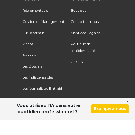
Réglementation
Boutique
Gestion et Management
Contactez-nous !
Sur le terrain
Mentions Légales
Vidéos
Politique de
confidentialité
Astuces
Crédits
Les Dossiers
Les indispensables
Les journalistes Entraid
×
Vous utilisez l'IA dans votre
Expliquez-nous
quotidien professionnel ?
Ce site utilise le service Google Recaptcha. Voir
les
règles de confidentialité
et
les conditions d'utilisation
.