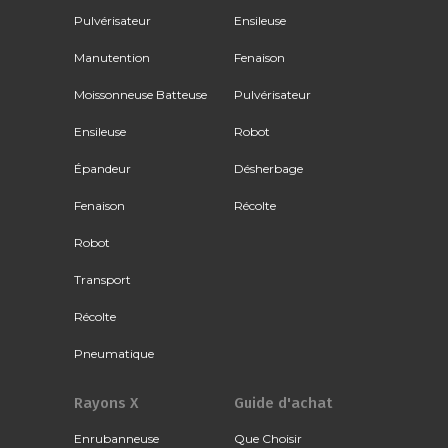
Pulvérisateur
Ensileuse
Manutention
Fenaison
Moissonneuse Batteuse
Pulvérisateur
Ensileuse
Robot
Épandeur
Désherbage
Fenaison
Récolte
Robot
Transport
Récolte
Pneumatique
Rayons X
Guide d'achat
Enrubanneuse
Que Choisir