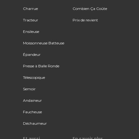
Charrue
Combien Ça Coûte
Tracteur
Prix de revient
Ensileuse
Moissonneuse Batteuse
Épandeur
Presse à Balle Ronde
Télescopique
Semoir
Andaineur
Faucheuse
Déchaumeur
Et aussi
En savoir plus